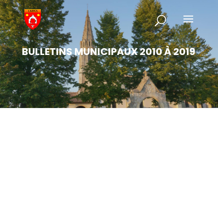
BULLETINS MUNICIPAUX 2010 À 2019
Les
bulletins des années 2010
sont réunis sur
cette page. La municipalité à choisi de
poursuivre l’aventure de deux bulletins
annuels sur toute la décennie. Bonne lecture !